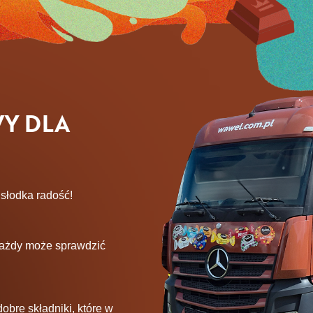
WY DLA
 słodka radość!
 każdy może sprawdzić
obre składniki, które w