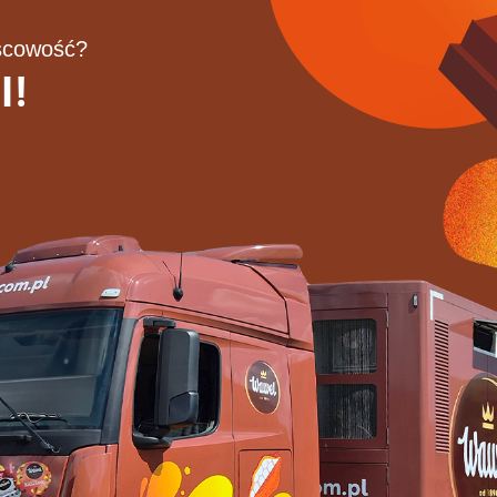
jscowość?
I!